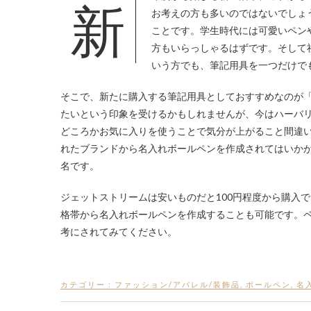
新年度から始まる新生活や、これからの繁忙期に向けて、お気に入りのアイテムを持つことで気分を上げたいと
お考えの方も多いのではないでしょ
ことです。学生時代には可愛いペン
方もいらっしゃるはずです。そして
いう方でも、筆記用具を一つだけで
そこで、新たに購入する筆記用具としておすすめなのが
たいという印象を受けるかもしれませんが、今はハーバ
どころかお気に入りを使うことで気分が上がること間違
れたブランドから名入れボールペンを作成されてはいか
名です。
ジェットストリームは安いものだと100円程度から購入で
格帯から名入れボールペンを作成することも可能です。
考にされてみてください。
カテゴリー :
ファッション/アパレル/装飾品
,
ボールペン
,
名