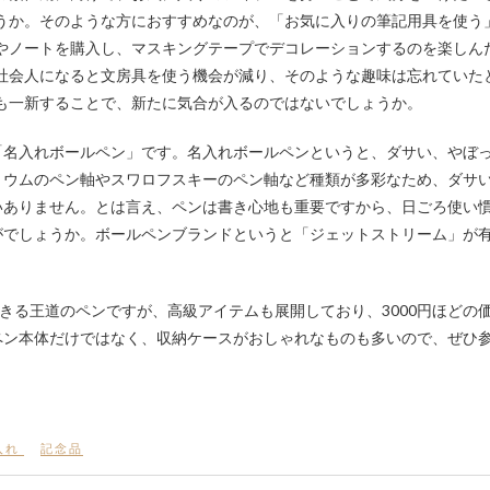
うか。
そのような方におすすめなのが、「お気に入りの筆記用具を使う
やノートを購入し、マスキングテープでデコレーションするのを楽しん
社会人になると文房具を使う機会が減り、そのような趣味は忘れていた
も一新することで、新たに気合が入るのではないでしょうか。
「名入れボールペン」です。名入れボールペンというと、ダサい、やぼ
リウムのペン軸やスワロフスキーのペン軸など種類が多彩なため、ダサ
いありません。とは言え、ペンは書き心地も重要ですから、日ごろ使い
がでしょうか。ボールペンブランドというと「ジェットストリーム」が
きる王道のペンですが、高級アイテムも展開しており、3000円ほどの
ペン本体だけではなく、収納ケースがおしゃれなものも多いので、ぜひ
入れ
記念品